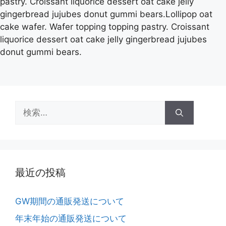
pastry. Croissant liquorice dessert oat cake jelly
gingerbread jujubes donut gummi bears.Lollipop oat
cake wafer. Wafer topping topping pastry. Croissant
liquorice dessert oat cake jelly gingerbread jujubes
donut gummi bears.
最近の投稿
GW期間の通販発送について
年末年始の通販発送について